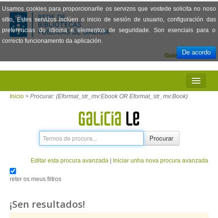
Usamos cookies para proporcionarlle os servizos que vostede solicita no noso
sitio. Estes servizos inclúen o inicio de sesión de usuario, configuración das
preferencias do idioma e elementos de seguridade. Son esenciais para o
correcto funcionamento da aplicación.
De acordo
Galego
Español
INICIO
Inicio
>
Procurar: (Eformat_str_mv:Ebook OR Eformat_str_mv:Book)
PRESENTACIÓN
PRÉSTAMO
Procurar
LECTURA
Editar esta procura avanzada
|
Iniciar unha nova procura avanzada
VISIONADO DE PELÍCULAS
reter os meus filtros
PREGUNTAS FRECUENTES
¡Sen resultados!