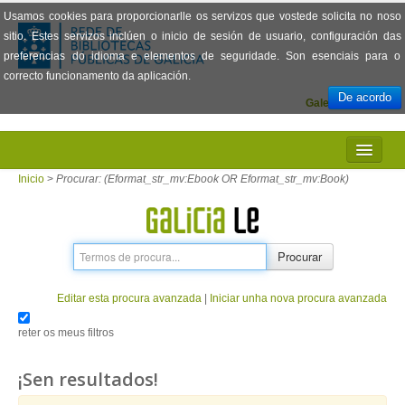
Usamos cookies para proporcionarlle os servizos que vostede solicita no noso
sitio. Estes servizos inclúen o inicio de sesión de usuario, configuración das
preferencias do idioma e elementos de seguridade. Son esenciais para o
correcto funcionamento da aplicación.
De acordo
Galego
Español
INICIO
Inicio
>
Procurar: (Eformat_str_mv:Ebook OR Eformat_str_mv:Book)
PRESENTACIÓN
PRÉSTAMO
Procurar
LECTURA
Editar esta procura avanzada
|
Iniciar unha nova procura avanzada
VISIONADO DE PELÍCULAS
reter os meus filtros
PREGUNTAS FRECUENTES
¡Sen resultados!