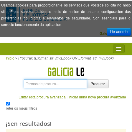
Usamos cookies para proporcionarlle os servizos que vostede solicita no noso
sitio. Estes servizos inclúen o inicio de sesión de usuario, configuración das
preferencias do idioma e elementos de seguridade. Son esenciais para o
correcto funcionamento da aplicación.
De acordo
Galego
Español
INICIO
Inicio
>
Procurar: (Eformat_str_mv:Ebook OR Eformat_str_mv:Book)
PRESENTACIÓN
PRÉSTAMO
Procurar
LECTURA
Editar esta procura avanzada
|
Iniciar unha nova procura avanzada
VISIONADO DE PELÍCULAS
reter os meus filtros
PREGUNTAS FRECUENTES
¡Sen resultados!