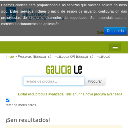
Usamos cookies para proporcionarlle os servizos que vostede solicita no noso
sitio. Estes servizos inclúen o inicio de sesión de usuario, configuración das
preferencias do idioma e elementos de seguridade. Son esenciais para o
correcto funcionamento da aplicación.
De acordo
Galego
Español
INICIO
Inicio
>
Procurar: (Eformat_str_mv:Ebook OR Eformat_str_mv:Book)
PRESENTACIÓN
PRÉSTAMO
Procurar
LECTURA
Editar esta procura avanzada
|
Iniciar unha nova procura avanzada
VISIONADO DE PELÍCULAS
reter os meus filtros
PREGUNTAS FRECUENTES
¡Sen resultados!