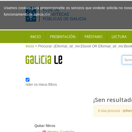
Usamos cookies para proporcionarlle os servizos que vostede solicita no noso 
funcionamento da aplicación.
INICIO
PRESENTACIÓN
PRÉSTAMO
LECTURA
Inicio
>
Procurar: (Eformat_str_mv:Ebook OR Eformat_str_mv:Book
reter os meus filtros
¡Sen resultad
A súa procura -
(efo
Quitar filtros