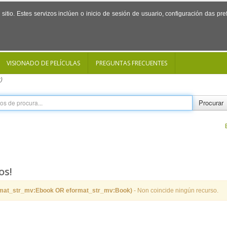
sitio. Estes servizos inclúen o inicio de sesión de usuario, configuración das p
VISIONADO DE PELÍCULAS
PREGUNTAS FRECUENTES
)
Procurar
os!
rmat_str_mv:Ebook OR eformat_str_mv:Book)
- Non coincide ningún recurso.