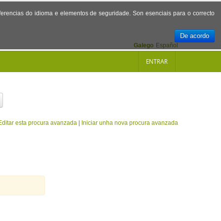
referencias do idioma e elementos de seguridade. Son esenciais para o correcto
De acordo
Galego
Español
ENTRAR
Editar esta procura avanzada
|
Iniciar unha nova procura avanzada