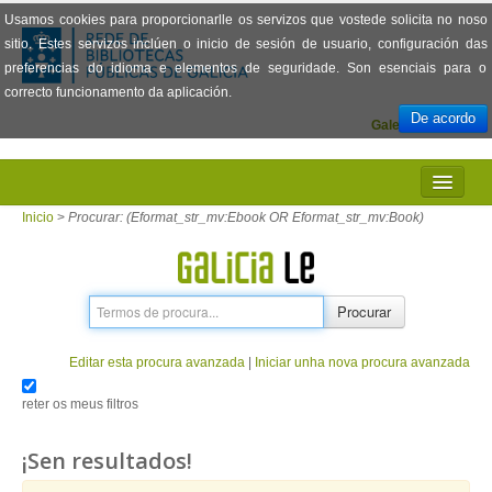
Usamos cookies para proporcionarlle os servizos que vostede solicita no noso
sitio. Estes servizos inclúen o inicio de sesión de usuario, configuración das
preferencias do idioma e elementos de seguridade. Son esenciais para o
correcto funcionamento da aplicación.
De acordo
Galego
Español
INICIO
Inicio
>
Procurar: (Eformat_str_mv:Ebook OR Eformat_str_mv:Book)
PRESENTACIÓN
PRÉSTAMO
Procurar
LECTURA
Editar esta procura avanzada
|
Iniciar unha nova procura avanzada
VISIONADO DE PELÍCULAS
reter os meus filtros
PREGUNTAS FRECUENTES
¡Sen resultados!