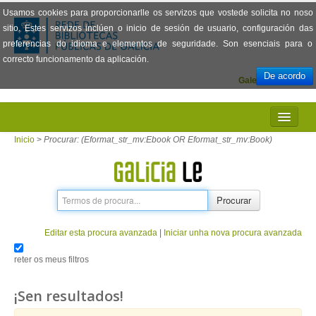
Usamos cookies para proporcionarlle os servizos que vostede solicita no noso
sitio. Estes servizos inclúen o inicio de sesión de usuario, configuración das
preferencias do idioma e elementos de seguridade. Son esenciais para o
correcto funcionamento da aplicación.
De acordo
Galego
Español
INICIO
Inicio
>
Procurar: (Eformat_str_mv:Ebook OR Eformat_str_mv:Book)
PRESENTACIÓN
PRÉSTAMO
Procurar
LECTURA
Editar esta procura avanzada
|
Iniciar unha nova procura avanzada
VISIONADO DE PELÍCULAS
reter os meus filtros
PREGUNTAS FRECUENTES
¡Sen resultados!