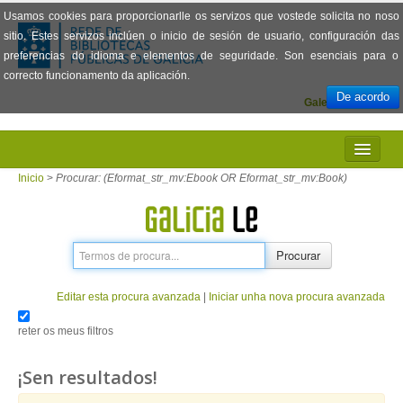
Usamos cookies para proporcionarlle os servizos que vostede solicita no noso
sitio. Estes servizos inclúen o inicio de sesión de usuario, configuración das
preferencias do idioma e elementos de seguridade. Son esenciais para o
correcto funcionamento da aplicación.
De acordo
Galego
Español
INICIO
Inicio
>
Procurar: (Eformat_str_mv:Ebook OR Eformat_str_mv:Book)
PRESENTACIÓN
PRÉSTAMO
Procurar
LECTURA
Editar esta procura avanzada
|
Iniciar unha nova procura avanzada
VISIONADO DE PELÍCULAS
reter os meus filtros
PREGUNTAS FRECUENTES
¡Sen resultados!