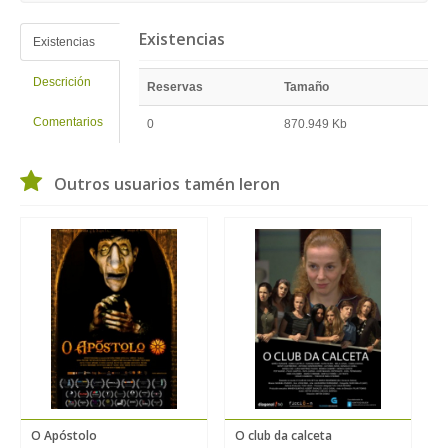
Existencias
Existencias
Descrición
Reservas
Tamaño
Comentarios
0
870.949 Kb
Outros usuarios tamén leron
O Apóstolo
O club da calceta
S