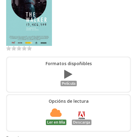
ENTRAR
Formatos dispoñibles
Película
Opcións de lectura
Ler en liña
Descarga