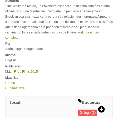
Sumario:
"The Walker" é Mateo, un enxeñeiro español que deseña camiños nunha
oficina do sur de Manhattan. Comparte un pequeño apartamento en
Brooklyn coa súa moza Karla pero a súa relación desmorónase. A ruptura
con Karla e un traballo que fai tempo que deixou de motivalo son as señais
que estaba agardando para poñer en marcha o seu plan: recorrer
camiñando todas e cada unha das rúas de Nueva York.
Descrición
completa
Por:
Adán Aliaga, Sergio Frade
Idioma:
English
Publicado:
[S.L.]:
Frida Films
,
2015
Materias:
Drama
Curtametraxe
Social:
Etiquetas
Galego
(1)