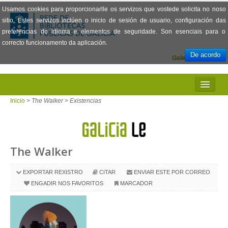
Usamos cookies para proporcionarlle os servizos que vostede solicita no noso
sitio. Estes servizos inclúen o inicio de sesión de usuario, configuración das
preferencias do idioma e elementos de seguridade. Son esenciais para o
correcto funcionamento da aplicación.
De acordo
Galego
Español
INICIO
Inicio
>
The Walker
>
Existencias
PRESENTACIÓN
PRÉSTAMO
The Walker
LECTURA
EXPORTAR REXISTRO
CITAR
ENVIAR ESTE POR CORREO
VISIONADO DE PELÍCULAS
ENGADIR NOS FAVORITOS
MARCADOR
PREGUNTAS FRECUENTES