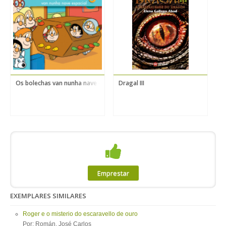
Os bolechas van nunha nave espacial
Dragal III
S
Emprestar
EXEMPLARES SIMILARES
Roger e o misterio do escaravello de ouro
Por: Román, José Carlos