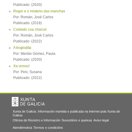
Publicado: (2020)
Roger e o misterio das manchas
Por: Román, José Carlos
Publicado: (2018)
Coidado coa charca!
Por: Román, José Carlos
Publicado: (2022)
A troglodita
Por: Merlán Gómez, Paula
Publicado: (2020)
Xa vooou!
Por: Peix, Susana
Publicado: (2022)
Xunta de Galicia. Información mantida e publicada na internet pola Xunta de
Galicia
Oficina de Rexistro e Información
Suxestións e queixas
Aviso legal
Atendémolo/a
Termos e condicións