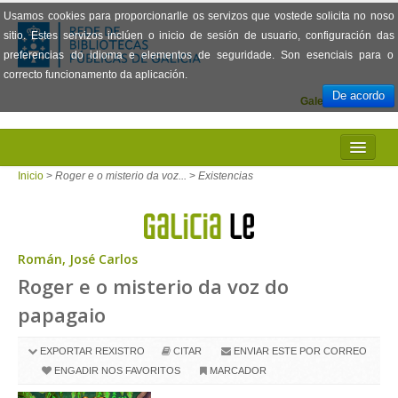
Usamos cookies para proporcionarlle os servizos que vostede solicita no noso
sitio. Estes servizos inclúen o inicio de sesión de usuario, configuración das
preferencias do idioma e elementos de seguridade. Son esenciais para o
correcto funcionamento da aplicación.
De acordo
Galego
Español
INICIO
Inicio
>
Roger e o misterio da voz...
>
Existencias
PRESENTACIÓN
PRÉSTAMO
Román, José Carlos
Roger e o misterio da voz do
LECTURA
papagaio
VISIONADO DE PELÍCULAS
EXPORTAR REXISTRO
CITAR
ENVIAR ESTE POR CORREO
PREGUNTAS FRECUENTES
ENGADIR NOS FAVORITOS
MARCADOR