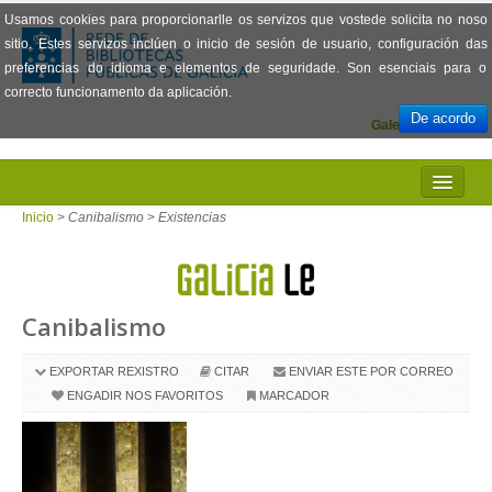
Usamos cookies para proporcionarlle os servizos que vostede solicita no noso
sitio. Estes servizos inclúen o inicio de sesión de usuario, configuración das
preferencias do idioma e elementos de seguridade. Son esenciais para o
correcto funcionamento da aplicación.
De acordo
Galego
Español
INICIO
Inicio
>
Canibalismo
>
Existencias
PRESENTACIÓN
PRÉSTAMO
Canibalismo
LECTURA
EXPORTAR REXISTRO
CITAR
ENVIAR ESTE POR CORREO
VISIONADO DE PELÍCULAS
ENGADIR NOS FAVORITOS
MARCADOR
PREGUNTAS FRECUENTES