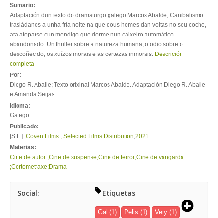
Sumario:
Adaptación dun texto do dramaturgo galego Marcos Abalde, Canibalismo
trasládanos a unha fría noite na que dous homes dan voltas no seu coche,
ata atoparse cun mendigo que dorme nun caixeiro automático
abandonado. Un thriller sobre a natureza humana, o odio sobre o
descoñecido, os xuízos morais e as certezas inmorais.
Descrición
completa
Por:
Diego R. Aballe; Texto orixinal Marcos Abalde. Adaptación Diego R. Aballe
e Amanda Seijas
Idioma:
Galego
Publicado:
[S.L.]:
Coven Films ; Selected Films Distribution
,
2021
Materias:
Cine de autor ;Cine de suspense;Cine de terror;Cine de vangarda
;Cortometraxe;Drama
Social:
Etiquetas
Gal
(1)
Pelis
(1)
Very
(1)