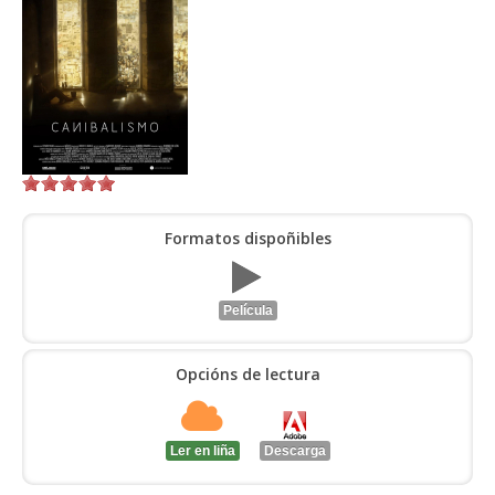
ENTRAR
Formatos dispoñibles
Película
Opcións de lectura
Ler en liña
Descarga