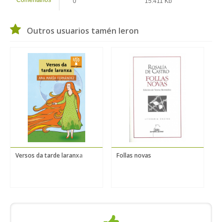
Comentarios
0
15.411 Kb
Outros usuarios tamén leron
Versos da tarde laranxa
Follas novas
A