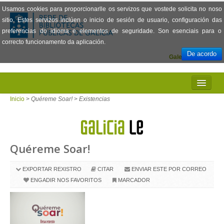
Usamos cookies para proporcionarlle os servizos que vostede solicita no noso
sitio. Estes servizos inclúen o inicio de sesión de usuario, configuración das
preferencias do idioma e elementos de seguridade. Son esenciais para o
correcto funcionamento da aplicación.
De acordo
Galego
Español
INICIO
Inicio
>
Quéreme Soar!
>
Existencias
PRESENTACIÓN
PRÉSTAMO
Quéreme Soar!
LECTURA
EXPORTAR REXISTRO
CITAR
ENVIAR ESTE POR CORREO
VISIONADO DE PELÍCULAS
ENGADIR NOS FAVORITOS
MARCADOR
PREGUNTAS FRECUENTES