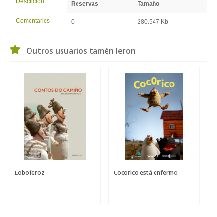
Descrición
Reservas
Tamaño
Comentarios
0
280.547 Kb
Outros usuarios tamén leron
Loboferoz
Cocorico está enfermo
P