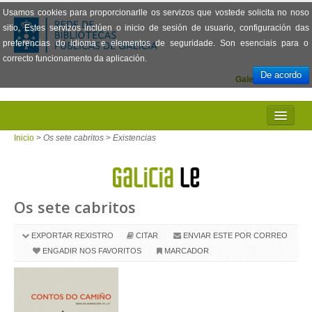
Usamos cookies para proporcionarlle os servizos que vostede solicita no noso
sitio. Estes servizos inclúen o inicio de sesión de usuario, configuración das
preferencias do idioma e elementos de seguridade. Son esenciais para o
correcto funcionamento da aplicación.
De acordo
Galego
Español
INICIO
Inicio
>
Os sete cabritos
>
Existencias
PRESENTACIÓN
PRÉSTAMO
Os sete cabritos
LECTURA
EXPORTAR REXISTRO
CITAR
ENVIAR ESTE POR CORREO
VISIONADO DE PELÍCULAS
ENGADIR NOS FAVORITOS
MARCADOR
PREGUNTAS FRECUENTES