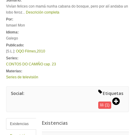
Sumario:
Vivían felices con mamá nunha cabana do bosque, pero por alí andaba un
lobo feroz...
Descrición completa
Por:
Ismael Mon
Idioma:
Galego
Publicado:
[S.L.]:
OQO Filmes
,
2010
Series:
CONTOS DO CAMIÑO cap. 23
Materias:
Series de televisión
Social:
Etiquetas
lili
(1)
Existencias
Existencias