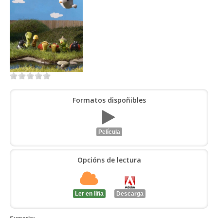
ENTRAR
Formatos dispoñibles
Película
Opcións de lectura
Ler en liña
Descarga