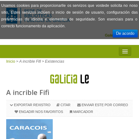
Usamos cookies para proporcionarlle os servizos que vostede solicita no noso
sitio. Estes servizos inclúen o inicio de sesión de usuario, configuración das
preferencias do idioma e elementos de seguridade. Son esenciais para o
correcto funcionamento da aplicación.
De acordo
Galego
Español
INICIO
Inicio
>
A incrible Fifi
>
Existencias
PRESENTACIÓN
PRÉSTAMO
A incrible Fifi
LECTURA
EXPORTAR REXISTRO
CITAR
ENVIAR ESTE POR CORREO
VISIONADO DE PELÍCULAS
ENGADIR NOS FAVORITOS
MARCADOR
PREGUNTAS FRECUENTES