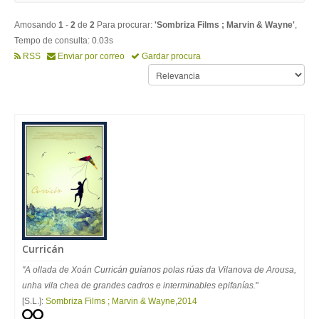
Amosando
1
-
2
de
2
Para procurar:
'Sombriza Films ; Marvin & Wayne'
,
Tempo de consulta: 0.03s
RSS
Enviar por correo
Gardar procura
Curricán
"A ollada de Xoán Curricán guíanos polas rúas da Vilanova de Arousa,
unha vila chea de grandes cadros e interminables epifanías.
"
[S.L.]:
Sombriza Films ; Marvin & Wayne
,
2014