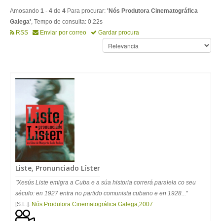
Amosando
1
-
4
de
4
Para procurar:
'Nós Produtora Cinematográfica
Galega'
, Tempo de consulta: 0.22s
RSS
Enviar por correo
Gardar procura
Liste, Pronunciado Líster
"Xesús Liste emigra a Cuba e a súa historia correrá paralela co seu
século: en 1927 entra no partido comunista cubano e en 1928...
"
[S.L.]:
Nós Produtora Cinematográfica Galega
,
2007