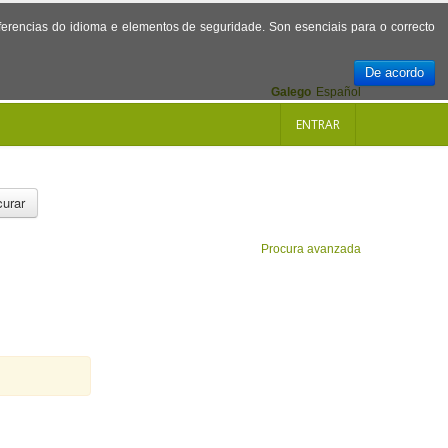
referencias do idioma e elementos de seguridade. Son esenciais para o correcto
De acordo
Galego
Español
ENTRAR
urar
Procura avanzada