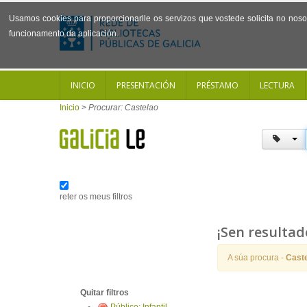
Usamos cookies para proporcionarlle os servizos que vostede solicita no noso 
funcionamento da aplicación.
INICIO
PRESENTACIÓN
PRÉSTAMO
LECTURA
Inicio
>
Procurar: Castelao
reter os meus filtros
¡Sen resultad
A súa procura -
Cast
Quitar filtros