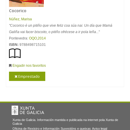
Cocorico
Núñez, Marisa
"Cocorico é un pitiño que vive feliz coa súa nai. Un día que Mamá
Galiña vai facer biscoito, o pitiño ofrécese a ir pola leña...
"
Pontevedra:
OQO
,
2014
ISBN:
9788498715101
Engadir nos favoritos
Emprestado
Xunta de Galicia. Información mantida e publicada na internet pola Xunta de
Galicia
Oficina de Rexistro e Información
Suxestións e queixas
Aviso legal