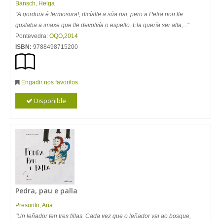
Bansch, Helga
"A gordura é fermosura!, dicíalle a súa nai, pero a Petra non lle
gustaba a imaxe que lle devolvía o espello. Ela quería ser alta,...
"
Pontevedra:
OQO
,
2014
ISBN:
9788498715200
Engadir nos favoritos
Dispoñible
Pedra, pau e palla
Presunto, Ana
"Un leñador ten tres fillas. Cada vez que o leñador vai ao bosque,