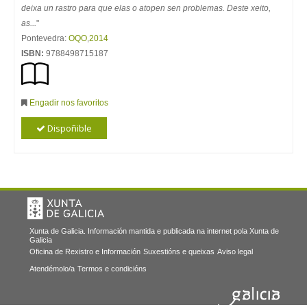
deixa un rastro para que elas o atopen sen problemas. Deste xeito,
as...
"
Pontevedra:
OQO
,
2014
ISBN:
9788498715187
Engadir nos favoritos
Dispoñible
Xunta de Galicia. Información mantida e publicada na internet pola Xunta de
Galicia
Oficina de Rexistro e Información
Suxestións e queixas
Aviso legal
Atendémolo/a
Termos e condicións