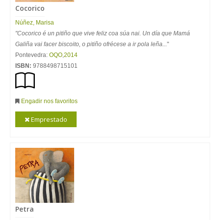
Cocorico
Núñez, Marisa
"Cocorico é un pitiño que vive feliz coa súa nai. Un día que Mamá
Galiña vai facer biscoito, o pitiño ofrécese a ir pola leña...
"
Pontevedra:
OQO
,
2014
ISBN:
9788498715101
Engadir nos favoritos
Emprestado
Petra