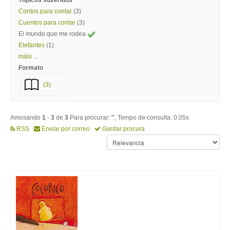
Tópicos suxeridos
Contos para contar
(3)
Cuentos para contar
(3)
El mundo que me rodea
Elefantes
(1)
máis ...
Formato
(3)
Amosando
1
-
3
de
3
Para procurar:
''
, Tempo de consulta: 0.05s
RSS
Enviar por correo
Gardar procura