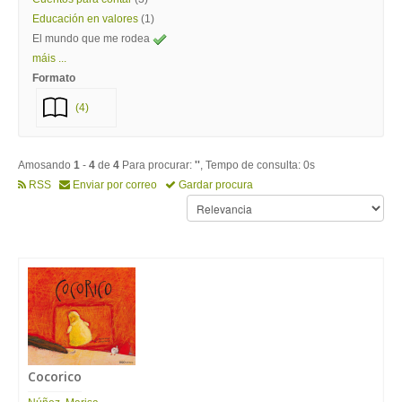
Educación en valores
(1)
El mundo que me rodea
máis ...
Formato
(4)
Amosando
1
-
4
de
4
Para procurar:
''
, Tempo de consulta: 0s
RSS
Enviar por correo
Gardar procura
Cocorico