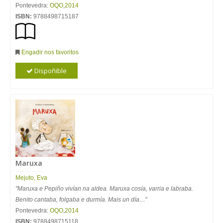
Pontevedra:
OQO
,
2014
ISBN:
9788498715187
Engadir nos favoritos
Dispoñible
Maruxa
Mejuto, Eva
"Maruxa e Pepiño vivían na aldea. Maruxa cosía, varria e labraba.
Benito cantaba, folgaba e durmía. Mais un día…
"
Pontevedra:
OQO
,
2014
ISBN:
9788498715118