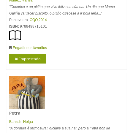
Núñez, Marisa
"Cocorico é un pitiño que vive feliz coa súa nai. Un día que Mamá
Galiña vai facer biscoito, o pitiño ofrécese a ir pola leña...
"
Pontevedra:
OQO
,
2014
ISBN:
9788498715101
Engadir nos favoritos
Emprestado
Petra
Bansch, Helga
"A gordura é fermosura!, dicíalle a súa nai, pero a Petra non lle