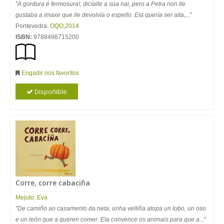
"A gordura é fermosura!, dicíalle a súa nai, pero a Petra non lle
gustaba a imaxe que lle devolvía o espello. Ela quería ser alta,...
"
Pontevedra:
OQO
,
2014
ISBN:
9788498715200
Engadir nos favoritos
Dispoñible
Corre, corre cabaciña
Mejuto, Eva
"De camiño ao casamento da neta, unha velliña atopa un lobo, un oso
e un león que a queren comer. Ela convence os animais para que a...
"