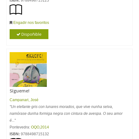
ISBN:
9788498715125
Engadir nos favoritos
Dispoñible
Sígueme!
Campanari, José
"Un elefante gris con lunares morados, que vive nunha selva,
namórase dunha formiga negra con cintura de avespa. O seu amor
é...
"
Pontevedra:
OQO
,
2014
ISBN:
9788498715132