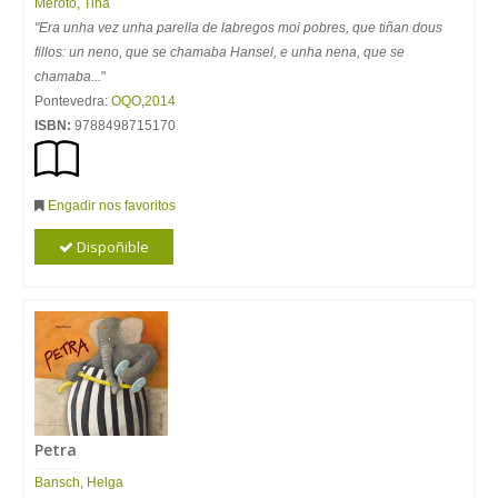
Meroto, Tina
"Era unha vez unha parella de labregos moi pobres, que tiñan dous
fillos: un neno, que se chamaba Hansel, e unha nena, que se
chamaba...
"
Pontevedra:
OQO
,
2014
ISBN:
9788498715170
Engadir nos favoritos
Dispoñible
Petra
Bansch, Helga