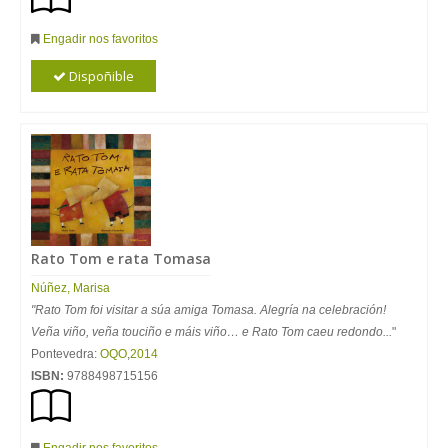
Engadir nos favoritos
Dispoñible
Rato Tom e rata Tomasa
Núñez, Marisa
"Rato Tom foi visitar a súa amiga Tomasa. Alegría na celebración!
Veña viño, veña touciño e máis viño… e Rato Tom caeu redondo...
"
Pontevedra:
OQO
,
2014
ISBN:
9788498715156