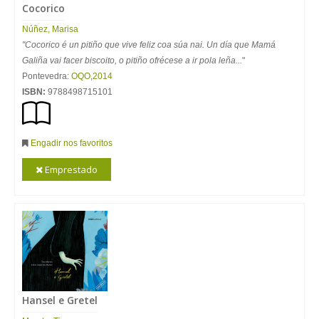
Cocorico
Núñez, Marisa
"Cocorico é un pitiño que vive feliz coa súa nai. Un día que Mamá
Galiña vai facer biscoito, o pitiño ofrécese a ir pola leña...
"
Pontevedra:
OQO
,
2014
ISBN:
9788498715101
Engadir nos favoritos
Emprestado
Hansel e Gretel