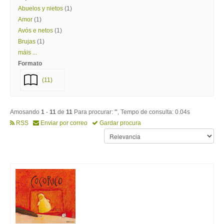
Abuelos y nietos
(1)
Amor
(1)
Avós e netos
(1)
Brujas
(1)
máis ...
Formato
(11)
Amosando
1
-
11
de
11
Para procurar:
''
, Tempo de consulta: 0.04s
RSS
Enviar por correo
Gardar procura