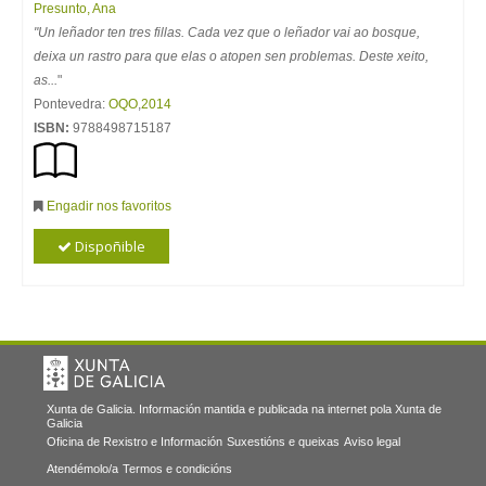
Presunto, Ana
"Un leñador ten tres fillas. Cada vez que o leñador vai ao bosque,
deixa un rastro para que elas o atopen sen problemas. Deste xeito,
as...
"
Pontevedra:
OQO
,
2014
ISBN:
9788498715187
Engadir nos favoritos
Dispoñible
Xunta de Galicia. Información mantida e publicada na internet pola Xunta de
Galicia
Oficina de Rexistro e Información
Suxestións e queixas
Aviso legal
Atendémolo/a
Termos e condicións