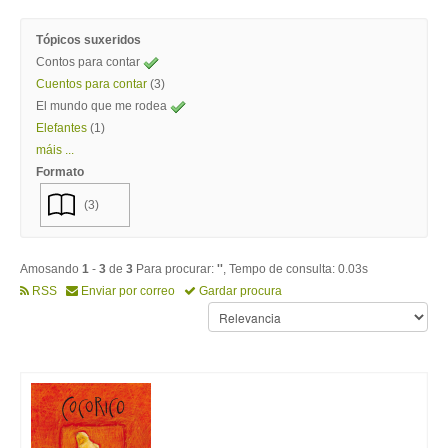
Tópicos suxeridos
Contos para contar
Cuentos para contar
(3)
El mundo que me rodea
Elefantes
(1)
máis ...
Formato
(3)
Amosando
1
-
3
de
3
Para procurar:
''
, Tempo de consulta: 0.03s
RSS
Enviar por correo
Gardar procura