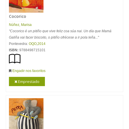
Cocorico
Núñez, Marisa
"Cocorico é un pitiño que vive feliz coa súa nai. Un día que Mamá
Galiña vai facer biscoito, o pitiño ofrécese a ir pola leña...
"
Pontevedra:
OQO
,
2014
ISBN:
9788498715101
Engadir nos favoritos
Emprestado