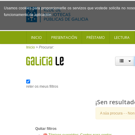
Usamos cookies para proporcionarlle os servizos que vostede solicita no noso 
funcionamento da aplicación.
INICIO
PRESENTACIÓN
PRÉSTAMO
LECTURA
Inicio
>
Procurar:
reter os meus filtros
¡Sen resultad
A súa procura -
- Non
Quitar filtros