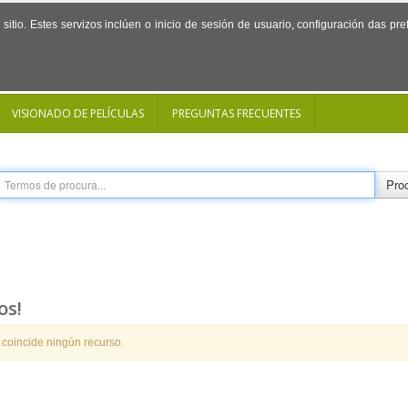
sitio. Estes servizos inclúen o inicio de sesión de usuario, configuración das p
VISIONADO DE PELÍCULAS
PREGUNTAS FRECUENTES
Proc
os!
 coincide ningún recurso.