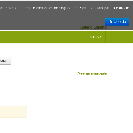
referencias do idioma e elementos de seguridade. Son esenciais para o correcto
De acordo
Galego
Español
ENTRAR
urar
Procura avanzada