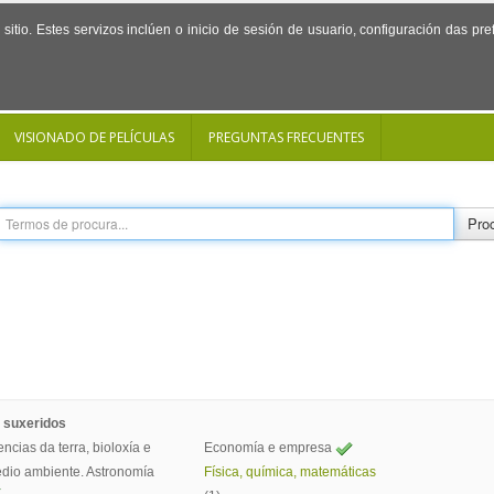
sitio. Estes servizos inclúen o inicio de sesión de usuario, configuración das p
VISIONADO DE PELÍCULAS
PREGUNTAS FRECUENTES
Proc
 suxeridos
encias da terra, bioloxía e
Economía e empresa
dio ambiente. Astronomía
Física, química, matemáticas