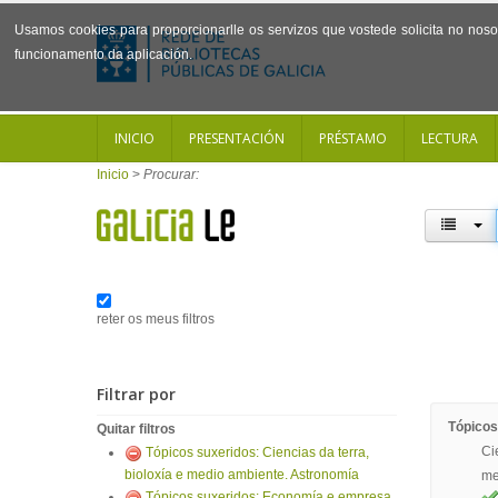
Usamos cookies para proporcionarlle os servizos que vostede solicita no noso 
funcionamento da aplicación.
INICIO
PRESENTACIÓN
PRÉSTAMO
LECTURA
Inicio
>
Procurar:
reter os meus filtros
Filtrar por
Tópicos
Quitar filtros
Ci
Tópicos suxeridos: Ciencias da terra,
bioloxía e medio ambiente. Astronomía
me
Tópicos suxeridos: Economía e empresa