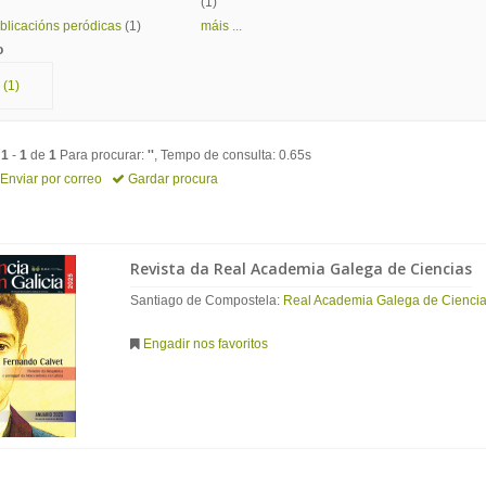
(1)
blicacións peródicas
(1)
máis ...
o
(1)
o
1
-
1
de
1
Para procurar:
''
, Tempo de consulta: 0.65s
Enviar por correo
Gardar procura
Revista da Real Academia Galega de Ciencias
Santiago de Compostela:
Real Academia Galega de Cienci
Engadir nos favoritos