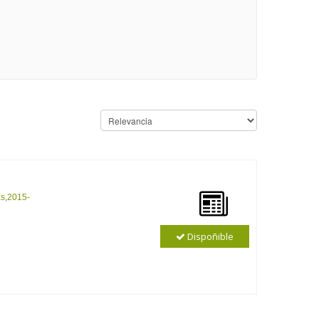
as
,
2015-
Dispoñible