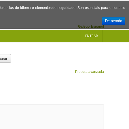
referencias do idioma e elementos de seguridade. Son esenciais para o correcto
De acordo
Galego
Español
ENTRAR
urar
Procura avanzada