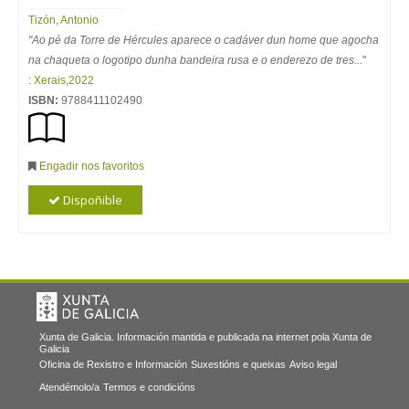
Tizón, Antonio
"Ao pé da Torre de Hércules aparece o cadáver dun home que agocha
na chaqueta o logotipo dunha bandeira rusa e o enderezo de tres...
"
:
Xerais
,
2022
ISBN:
9788411102490
Engadir nos favoritos
Dispoñible
Xunta de Galicia. Información mantida e publicada na internet pola Xunta de
Galicia
Oficina de Rexistro e Información
Suxestións e queixas
Aviso legal
Atendémolo/a
Termos e condicións