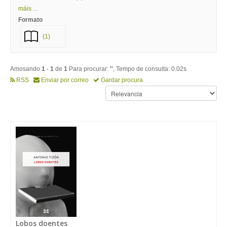
máis ...
Formato
(1)
Amosando
1
-
1
de
1
Para procurar:
''
, Tempo de consulta: 0.02s
RSS
Enviar por correo
Gardar procura
Lobos doentes