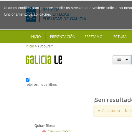
Usamos cookies para proporcionarlle os servizos que vostede solicita no noso 
funcionamento da aplicación.
INICIO
PRESENTACIÓN
PRÉSTAMO
LECTURA
Inicio
>
Procurar:
reter os meus filtros
¡Sen resultad
A súa procura -
- Non
Quitar filtros