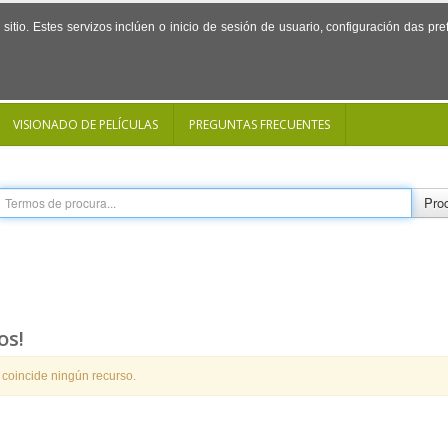
sitio. Estes servizos inclúen o inicio de sesión de usuario, configuración das p
VISIONADO DE PELÍCULAS
PREGUNTAS FRECUENTES
Proc
os!
 coincide ningún recurso.