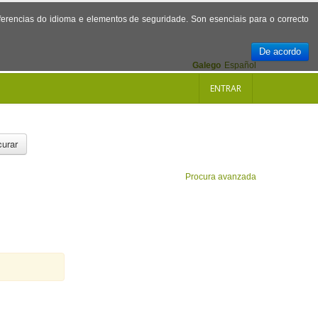
referencias do idioma e elementos de seguridade. Son esenciais para o correcto
De acordo
Galego
Español
ENTRAR
urar
Procura avanzada