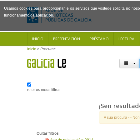
Usamos cookies para proporcionarlle os servizos que vostede solicita no noso 
funcionamento da aplicación.
INICIO
PRESENTACIÓN
PRÉSTAMO
LECTURA
Inicio
>
Procurar:
reter os meus filtros
¡Sen resultad
A súa procura -
- Non
Quitar filtros