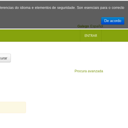
referencias do idioma e elementos de seguridade. Son esenciais para o correcto
De acordo
Galego
Español
ENTRAR
urar
Procura avanzada