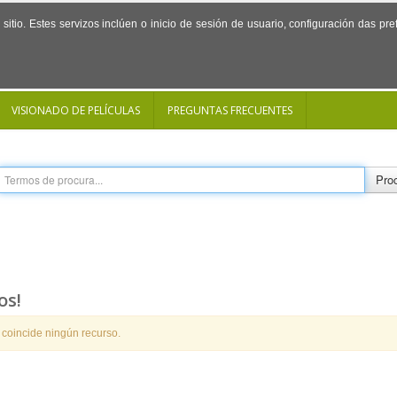
sitio. Estes servizos inclúen o inicio de sesión de usuario, configuración das p
VISIONADO DE PELÍCULAS
PREGUNTAS FRECUENTES
Proc
os!
 coincide ningún recurso.