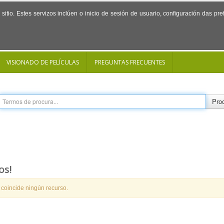
sitio. Estes servizos inclúen o inicio de sesión de usuario, configuración das p
VISIONADO DE PELÍCULAS
PREGUNTAS FRECUENTES
Proc
os!
 coincide ningún recurso.