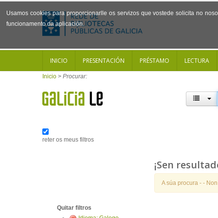
Usamos cookies para proporcionarlle os servizos que vostede solicita no noso 
funcionamento da aplicación.
INICIO
PRESENTACIÓN
PRÉSTAMO
LECTURA
Inicio
>
Procurar:
reter os meus filtros
¡Sen resultad
A súa procura -
- Non
Quitar filtros