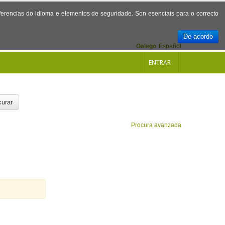
referencias do idioma e elementos de seguridade. Son esenciais para o correcto
De acordo
Galego
Español
ENTRAR
urar
Procura avanzada