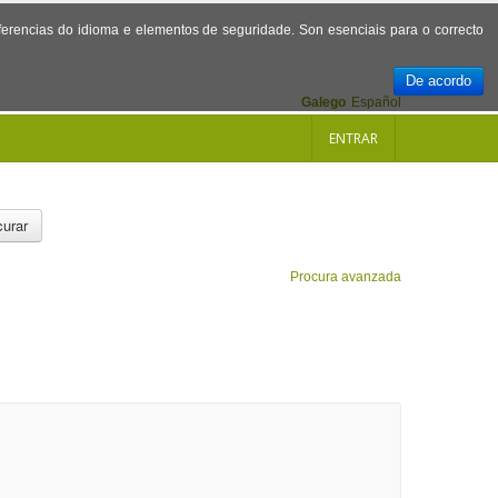
referencias do idioma e elementos de seguridade. Son esenciais para o correcto
De acordo
Galego
Español
ENTRAR
urar
Procura avanzada