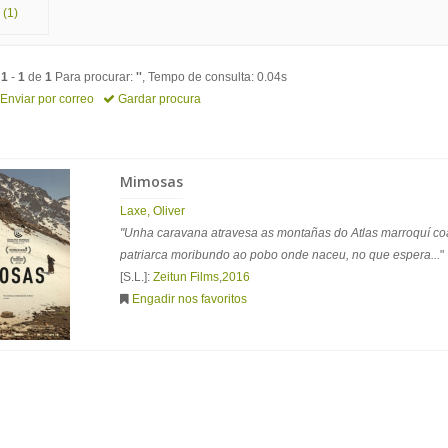
(1)
o
1
-
1
de
1
Para procurar:
''
, Tempo de consulta: 0.04s
Enviar por correo
Gardar procura
Mimosas
Laxe, Oliver
"Unha caravana atravesa as montañas do Atlas marroquí co
patriarca moribundo ao pobo onde naceu, no que espera...
"
[S.L.]:
Zeitun Films
,
2016
Engadir nos favoritos