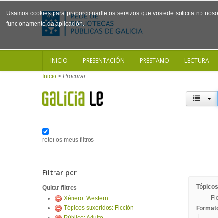
Usamos cookies para proporcionarlle os servizos que vostede solicita no noso 
funcionamento da aplicación.
INICIO
PRESENTACIÓN
PRÉSTAMO
LECTURA
Inicio
>
Procurar:
reter os meus filtros
Filtrar por
Tópicos
Quitar filtros
Fi
Xénero: Western
Tópicos suxeridos: Ficción
Format
Público: Adulto