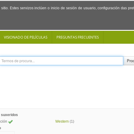
sitio. Estes servizos inclúen o inicio de sesión de usuario, configuración das p
VISIONADO DE PELÍCULAS
PREGUNTAS FRECUENTES
Proc
 suxeridos
cción
Western
(1)
o