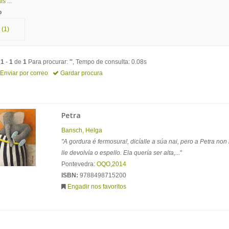
s ...
o
(1)
o
1
-
1
de
1
Para procurar:
''
, Tempo de consulta: 0.08s
Enviar por correo
Gardar procura
Petra
Bansch, Helga
"A gordura é fermosura!, dicíalle a súa nai, pero a Petra non
lle devolvía o espello. Ela quería ser alta,...
"
Pontevedra:
OQO
,
2014
ISBN:
9788498715200
Engadir nos favoritos