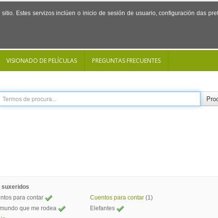
sitio. Estes servizos inclúen o inicio de sesión de usuario, configuración das p
VISIONADO DE PELÍCULAS
PREGUNTAS FRECUENTES
Proc
 suxeridos
ntos para contar
Cuentos para contar
(1)
 mundo que me rodea
Elefantes