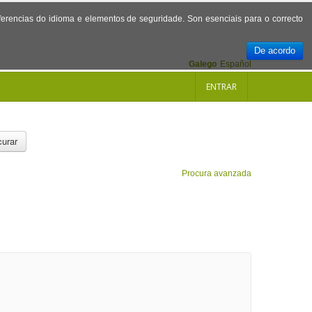
referencias do idioma e elementos de seguridade. Son esenciais para o correcto
De acordo
Galego
Español
ENTRAR
urar
Procura avanzada