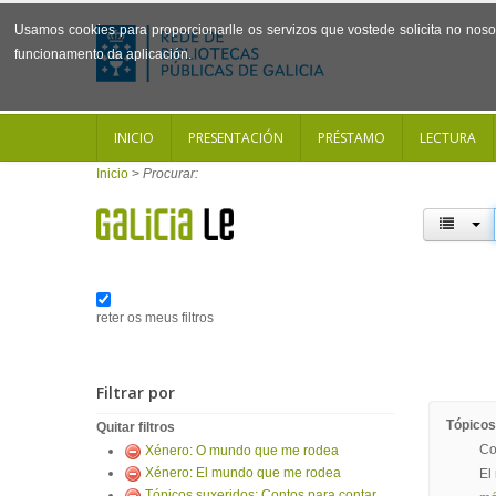
Usamos cookies para proporcionarlle os servizos que vostede solicita no noso 
funcionamento da aplicación.
INICIO
PRESENTACIÓN
PRÉSTAMO
LECTURA
Inicio
>
Procurar:
reter os meus filtros
Filtrar por
Tópicos
Quitar filtros
Co
Xénero: O mundo que me rodea
Xénero: El mundo que me rodea
El
Tópicos suxeridos: Contos para contar