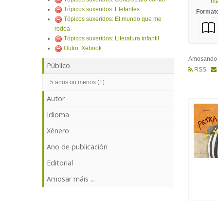
mái
Tópicos suxeridos: Elefantes
Format
Tópicos suxeridos: El mundo que me
rodea
Tópicos suxeridos: Literatura infantil
Outro: Xebook
Amosand
Público
RSS
5 anos ou menos (1)
Autor
Idioma
Xénero
Ano de publicación
Editorial
Amosar máis ...