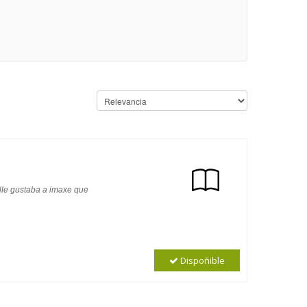
 lle gustaba a imaxe que
Dispoñible