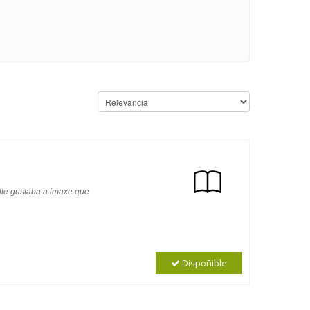
 lle gustaba a imaxe que
Dispoñible