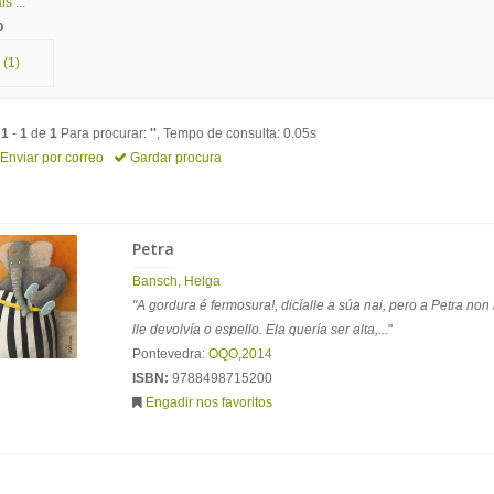
s ...
o
(1)
o
1
-
1
de
1
Para procurar:
''
, Tempo de consulta: 0.05s
Enviar por correo
Gardar procura
Petra
Bansch, Helga
"A gordura é fermosura!, dicíalle a súa nai, pero a Petra non
lle devolvía o espello. Ela quería ser alta,...
"
Pontevedra:
OQO
,
2014
ISBN:
9788498715200
Engadir nos favoritos