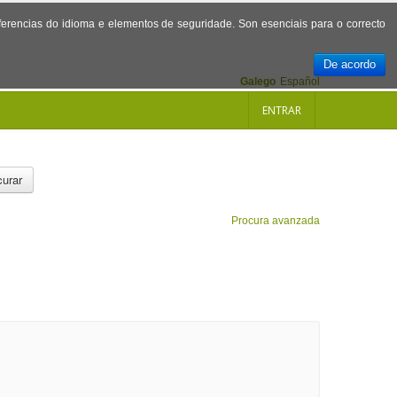
referencias do idioma e elementos de seguridade. Son esenciais para o correcto
De acordo
Galego
Español
ENTRAR
urar
Procura avanzada