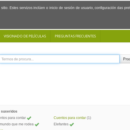
sitio. Estes servizos inclúen o inicio de sesión de usuario, configuración das p
VISIONADO DE PELÍCULAS
PREGUNTAS FRECUENTES
Proc
 suxeridos
ntos para contar
Cuentos para contar
(1)
 mundo que me rodea
Elefantes