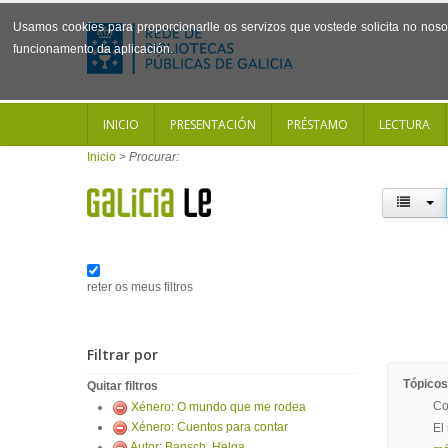
Usamos cookies para proporcionarlle os servizos que vostede solicita no noso 
funcionamento da aplicación.
INICIO
PRESENTACIÓN
PRÉSTAMO
LECTURA
Inicio
>
Procurar:
reter os meus filtros
Filtrar por
Tópicos
Quitar filtros
Co
Xénero: O mundo que me rodea
Xénero: Cuentos para contar
El
Autor: Bansch, Helga