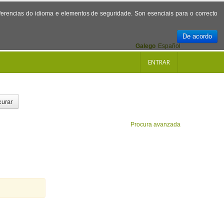
referencias do idioma e elementos de seguridade. Son esenciais para o correcto
De acordo
Galego
Español
ENTRAR
urar
Procura avanzada