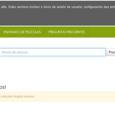
sitio. Estes servizos inclúen o inicio de sesión de usuario, configuración das p
VISIONADO DE PELÍCULAS
PREGUNTAS FRECUENTES
Proc
os!
 coincide ningún recurso.