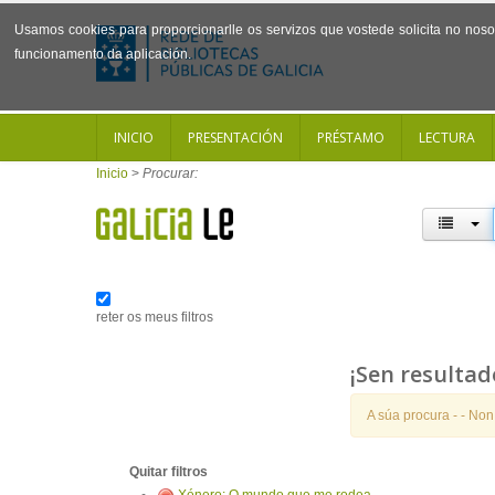
Usamos cookies para proporcionarlle os servizos que vostede solicita no noso 
funcionamento da aplicación.
INICIO
PRESENTACIÓN
PRÉSTAMO
LECTURA
Inicio
>
Procurar:
reter os meus filtros
¡Sen resultad
A súa procura -
- Non
Quitar filtros