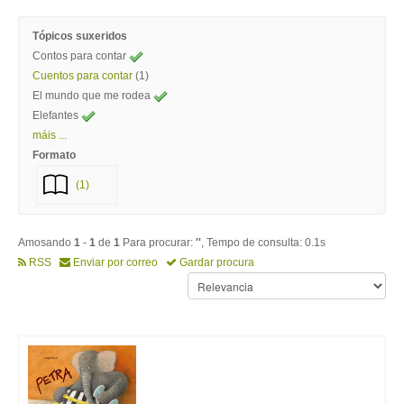
Tópicos suxeridos
Contos para contar
Cuentos para contar
(1)
El mundo que me rodea
Elefantes
máis ...
Formato
(1)
Amosando
1
-
1
de
1
Para procurar:
''
, Tempo de consulta: 0.1s
RSS
Enviar por correo
Gardar procura