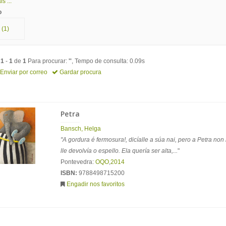
s ...
o
(1)
o
1
-
1
de
1
Para procurar:
''
, Tempo de consulta: 0.09s
Enviar por correo
Gardar procura
Petra
Bansch, Helga
"A gordura é fermosura!, dicíalle a súa nai, pero a Petra non
lle devolvía o espello. Ela quería ser alta,...
"
Pontevedra:
OQO
,
2014
ISBN:
9788498715200
Engadir nos favoritos