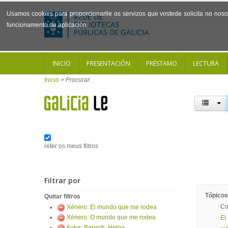
Usamos cookies para proporcionarlle os servizos que vostede solicita no noso 
funcionamento da aplicación.
INICIO
PRESENTACIÓN
PRÉSTAMO
LECTURA
Inicio
>
Procurar:
reter os meus filtros
Filtrar por
Tópicos
Quitar filtros
Co
Xénero: El mundo que me rodea
Xénero: O mundo que me rodea
El
Autor: Bansch, Helga