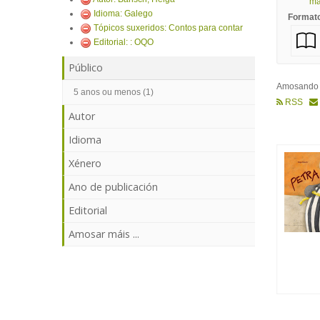
mái
Idioma: Galego
Format
Tópicos suxeridos: Contos para contar
Editorial: : OQO
Público
Amosand
5 anos ou menos (1)
RSS
Autor
Idioma
Xénero
Ano de publicación
Editorial
Amosar máis ...