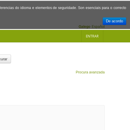
referencias do idioma e elementos de seguridade. Son esenciais para o correcto
De acordo
Galego
Español
ENTRAR
urar
Procura avanzada