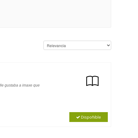
 lle gustaba a imaxe que
Dispoñible