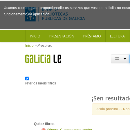
Usamos cookies para proporcionarlle os servizos que vostede solicita no noso 
funcionamento da aplicación.
INICIO
PRESENTACIÓN
PRÉSTAMO
LECTURA
Inicio
>
Procurar:
reter os meus filtros
¡Sen resultad
A súa procura -
- Non
Quitar filtros