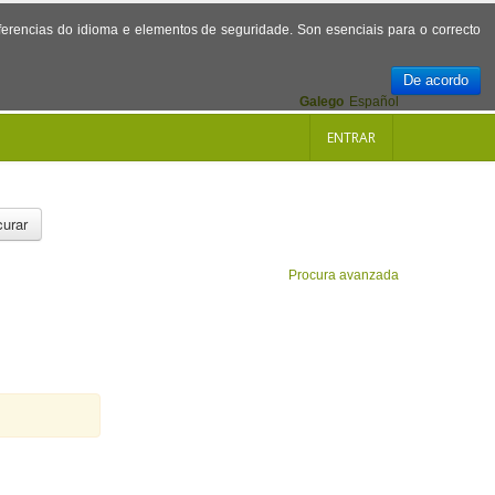
referencias do idioma e elementos de seguridade. Son esenciais para o correcto
De acordo
Galego
Español
ENTRAR
urar
Procura avanzada