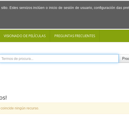
sitio. Estes servizos inclúen o inicio de sesión de usuario, configuración das p
VISIONADO DE PELÍCULAS
PREGUNTAS FRECUENTES
Proc
os!
 coincide ningún recurso.