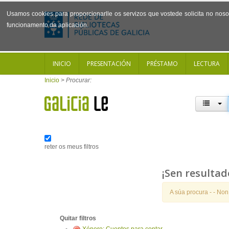
Usamos cookies para proporcionarlle os servizos que vostede solicita no noso 
funcionamento da aplicación.
INICIO
PRESENTACIÓN
PRÉSTAMO
LECTURA
Inicio
>
Procurar:
reter os meus filtros
¡Sen resultad
A súa procura -
- Non
Quitar filtros