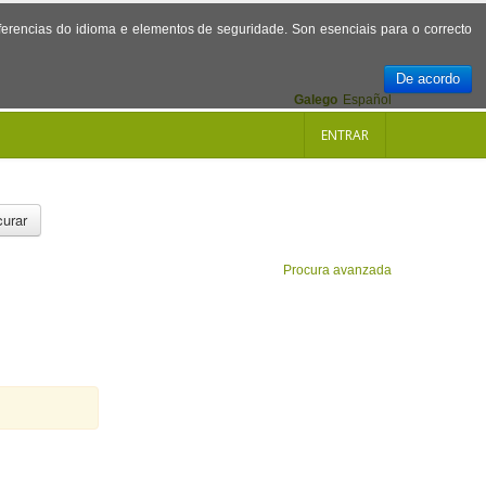
referencias do idioma e elementos de seguridade. Son esenciais para o correcto
De acordo
Galego
Español
ENTRAR
urar
Procura avanzada