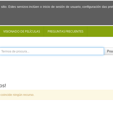
sitio. Estes servizos inclúen o inicio de sesión de usuario, configuración das p
VISIONADO DE PELÍCULAS
PREGUNTAS FRECUENTES
Proc
os!
 coincide ningún recurso.