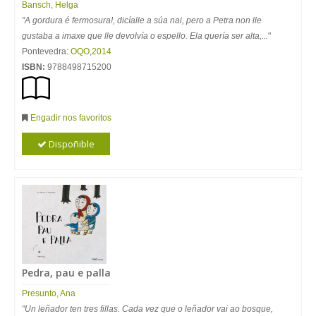
Bansch, Helga
"A gordura é fermosura!, dicíalle a súa nai, pero a Petra non lle
gustaba a imaxe que lle devolvía o espello. Ela quería ser alta,...
"
Pontevedra:
OQO
,
2014
ISBN:
9788498715200
Engadir nos favoritos
Dispoñible
Pedra, pau e palla
Presunto, Ana
"Un leñador ten tres fillas. Cada vez que o leñador vai ao bosque,