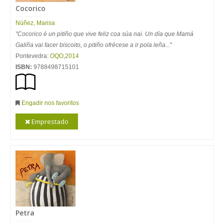
Cocorico
Núñez, Marisa
"Cocorico é un pitiño que vive feliz coa súa nai. Un día que Mamá
Galiña vai facer biscoito, o pitiño ofrécese a ir pola leña...
"
Pontevedra:
OQO
,
2014
ISBN:
9788498715101
Engadir nos favoritos
Emprestado
Petra