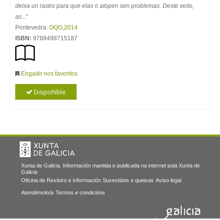
deixa un rastro para que elas o atopen sen problemas. Deste xeito,
as...
"
Pontevedra:
OQO
,
2014
ISBN:
9788498715187
Engadir nos favoritos
Dispoñible
Xunta de Galicia. Información mantida e publicada na internet pola Xunta de
Galicia
Oficina de Rexistro e Información
Suxestións e queixas
Aviso legal
Atendémolo/a
Termos e condicións