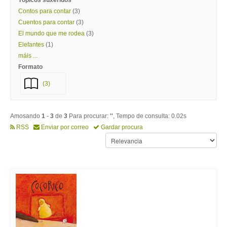
Tópicos suxeridos
Contos para contar
(3)
Cuentos para contar
(3)
El mundo que me rodea
(3)
Elefantes
(1)
máis ...
Formato
(3)
Amosando
1
-
3
de
3
Para procurar:
''
, Tempo de consulta: 0.02s
RSS
Enviar por correo
Gardar procura