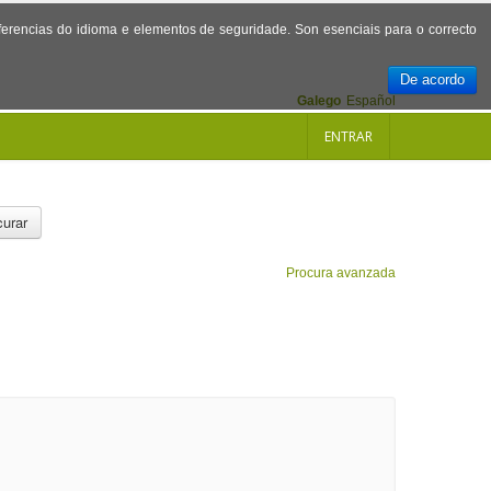
referencias do idioma e elementos de seguridade. Son esenciais para o correcto
De acordo
Galego
Español
ENTRAR
urar
Procura avanzada