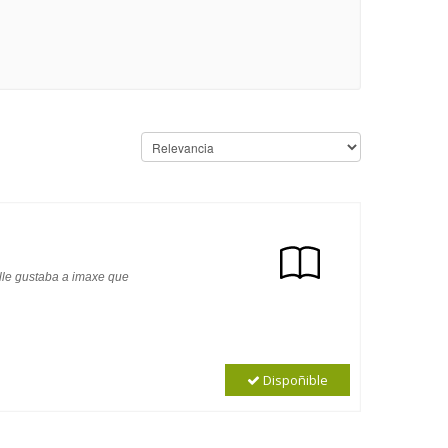
 lle gustaba a imaxe que
Dispoñible