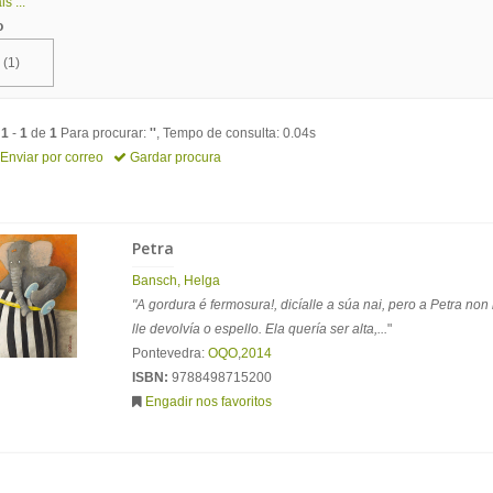
s ...
o
(1)
o
1
-
1
de
1
Para procurar:
''
, Tempo de consulta: 0.04s
Enviar por correo
Gardar procura
Petra
Bansch, Helga
"A gordura é fermosura!, dicíalle a súa nai, pero a Petra non
lle devolvía o espello. Ela quería ser alta,...
"
Pontevedra:
OQO
,
2014
ISBN:
9788498715200
Engadir nos favoritos