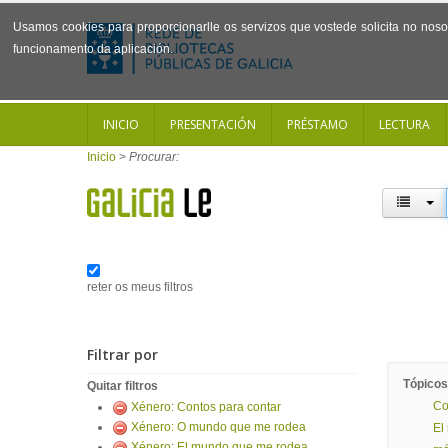
Usamos cookies para proporcionarlle os servizos que vostede solicita no noso 
funcionamento da aplicación.
INICIO
PRESENTACIÓN
PRÉSTAMO
LECTURA
Inicio
>
Procurar:
reter os meus filtros
Filtrar por
Tópicos
Quitar filtros
Co
Xénero: Contos para contar
Xénero: O mundo que me rodea
El
Xénero: El mundo que me rodea