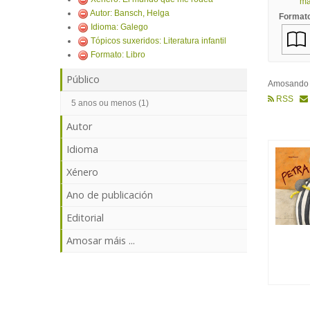
mái
Autor: Bansch, Helga
Format
Idioma: Galego
Tópicos suxeridos: Literatura infantil
Formato: Libro
Público
Amosand
RSS
5 anos ou menos (1)
Autor
Idioma
Xénero
Ano de publicación
Editorial
Amosar máis ...