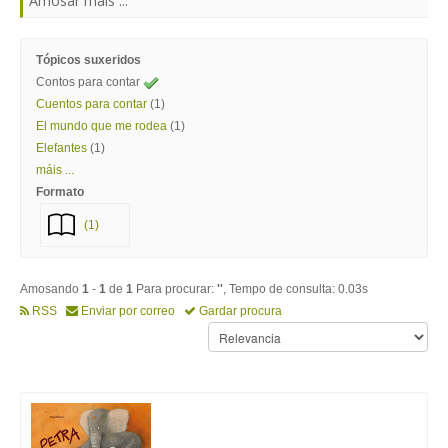
Amosar máis ...
Tópicos suxeridos
Contos para contar
Cuentos para contar
(1)
El mundo que me rodea
(1)
Elefantes
(1)
máis ...
Formato
(1)
Amosando
1
-
1
de
1
Para procurar:
''
, Tempo de consulta: 0.03s
RSS
Enviar por correo
Gardar procura