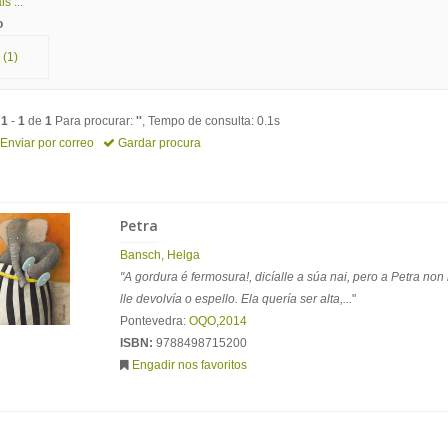
s ...
o
(1)
o
1
-
1
de
1
Para procurar:
''
, Tempo de consulta: 0.1s
Enviar por correo
Gardar procura
Petra
Bansch, Helga
"A gordura é fermosura!, dicíalle a súa nai, pero a Petra non
lle devolvía o espello. Ela quería ser alta,...
"
Pontevedra:
OQO
,
2014
ISBN:
9788498715200
Engadir nos favoritos