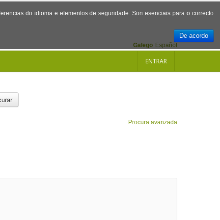
referencias do idioma e elementos de seguridade. Son esenciais para o correcto
De acordo
Galego
Español
ENTRAR
urar
Procura avanzada