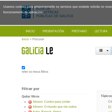
Usamos cookies para proporcionarlle os servizos que vostede solicita no noso 
funcionamento da aplicación.
INICIO
PRESENTACIÓN
PRÉSTAMO
LECTURA
Inicio
>
Procurar:
reter os meus filtros
Filtrar por
Tópicos
Quitar filtros
Co
Xénero: Contos para contar
Xénero: O mundo que me rodea
El
Autor: Bansch, Helga