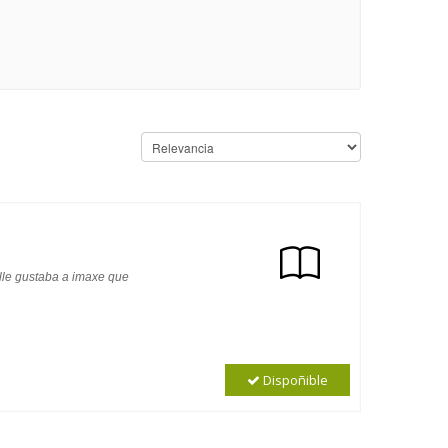
 lle gustaba a imaxe que
Dispoñible