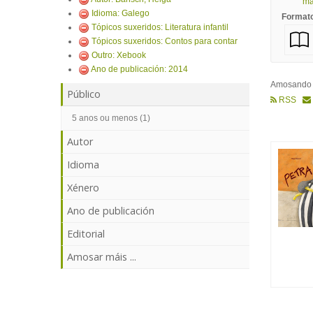
mái
Idioma: Galego
Format
Tópicos suxeridos: Literatura infantil
Tópicos suxeridos: Contos para contar
Outro: Xebook
Ano de publicación: 2014
Amosand
Público
RSS
5 anos ou menos (1)
Autor
Idioma
Xénero
Ano de publicación
Editorial
Amosar máis ...