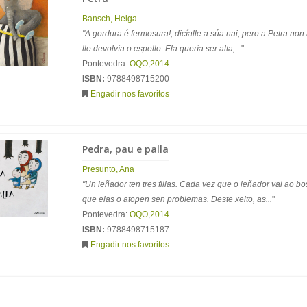
Bansch, Helga
"A gordura é fermosura!, dicíalle a súa nai, pero a Petra non
lle devolvía o espello. Ela quería ser alta,...
"
Pontevedra:
OQO
,
2014
ISBN:
9788498715200
Engadir nos favoritos
Pedra, pau e palla
Presunto, Ana
"Un leñador ten tres fillas. Cada vez que o leñador vai ao b
que elas o atopen sen problemas. Deste xeito, as...
"
Pontevedra:
OQO
,
2014
ISBN:
9788498715187
Engadir nos favoritos