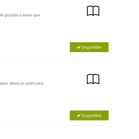
 lle gustaba a imaxe que
Dispoñible
osque, deixa un rastro para
Dispoñible