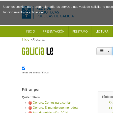
Usamos cookies para proporcionarlle os servizos que vostede solicita no noso 
funcionamento da aplicación.
INICIO
PRESENTACIÓN
PRÉSTAMO
LECTURA
Inicio
>
Procurar:
reter os meus filtros
Filtrar por
Tópicos
Quitar filtros
Co
Xénero: Contos para contar
Xénero: El mundo que me rodea
El
Ano de publicación: 2014