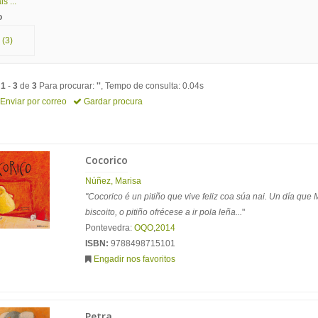
s ...
o
(3)
o
1
-
3
de
3
Para procurar:
''
, Tempo de consulta: 0.04s
Enviar por correo
Gardar procura
Cocorico
Núñez, Marisa
"Cocorico é un pitiño que vive feliz coa súa nai. Un día que
biscoito, o pitiño ofrécese a ir pola leña...
"
Pontevedra:
OQO
,
2014
ISBN:
9788498715101
Engadir nos favoritos
Petra