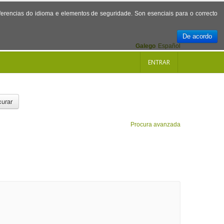
referencias do idioma e elementos de seguridade. Son esenciais para o correcto
De acordo
Galego
Español
ENTRAR
urar
Procura avanzada