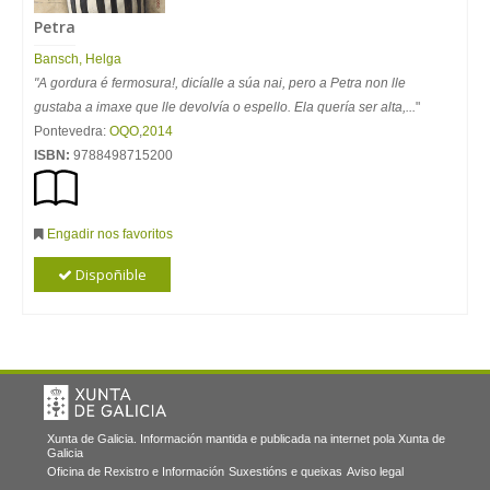
Petra
Bansch, Helga
"A gordura é fermosura!, dicíalle a súa nai, pero a Petra non lle
gustaba a imaxe que lle devolvía o espello. Ela quería ser alta,...
"
Pontevedra:
OQO
,
2014
ISBN:
9788498715200
Engadir nos favoritos
Dispoñible
Xunta de Galicia. Información mantida e publicada na internet pola Xunta de
Galicia
Oficina de Rexistro e Información
Suxestións e queixas
Aviso legal