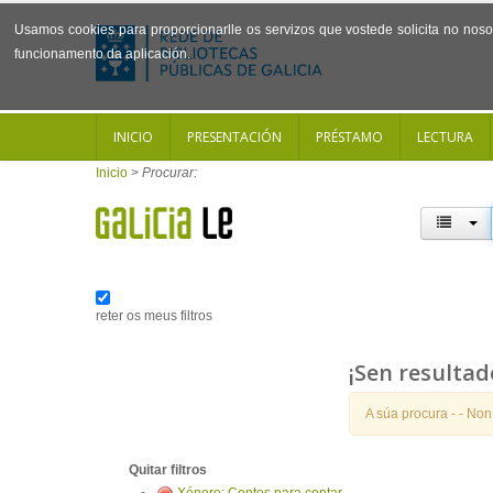
Usamos cookies para proporcionarlle os servizos que vostede solicita no noso 
funcionamento da aplicación.
INICIO
PRESENTACIÓN
PRÉSTAMO
LECTURA
Inicio
>
Procurar:
reter os meus filtros
¡Sen resultad
A súa procura -
- Non
Quitar filtros