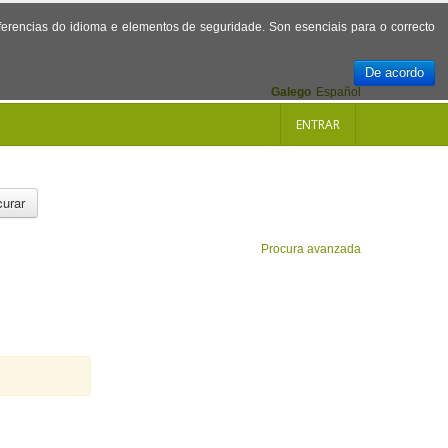
referencias do idioma e elementos de seguridade. Son esenciais para o correcto
De acordo
Galego
Español
ENTRAR
urar
Procura avanzada