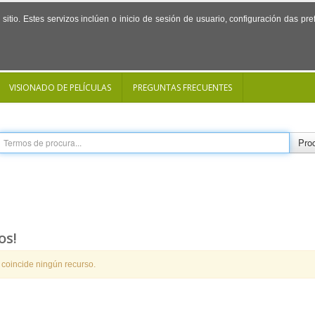
sitio. Estes servizos inclúen o inicio de sesión de usuario, configuración das p
VISIONADO DE PELÍCULAS
PREGUNTAS FRECUENTES
Proc
os!
 coincide ningún recurso.