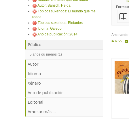
mái
Autor: Bansch, Helga
Format
Tópicos suxeridos: El mundo que me
rodea
Tópicos suxeridos: Elefantes
Idioma: Galego
Ano de publicación: 2014
Amosand
RSS
Público
5 anos ou menos (1)
Autor
Idioma
Xénero
Ano de publicación
Editorial
Amosar máis ...