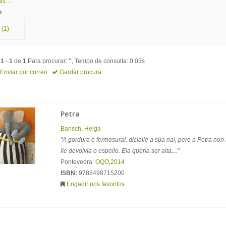
s ...
o
(1)
o
1
-
1
de
1
Para procurar:
''
, Tempo de consulta: 0.03s
Enviar por correo
Gardar procura
Petra
Bansch, Helga
"A gordura é fermosura!, dicíalle a súa nai, pero a Petra non
lle devolvía o espello. Ela quería ser alta,...
"
Pontevedra:
OQO
,
2014
ISBN:
9788498715200
Engadir nos favoritos