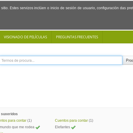
sitio. Estes servizos inclúen o inicio de sesión de usuario, configuración das p
VISIONADO DE PELÍCULAS
PREGUNTAS FRECUENTES
Proc
 suxeridos
ntos para contar
(1)
Cuentos para contar
(1)
 mundo que me rodea
Elefantes