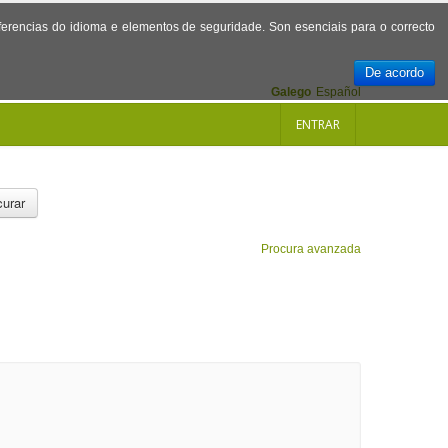
referencias do idioma e elementos de seguridade. Son esenciais para o correcto
De acordo
Galego
Español
ENTRAR
urar
Procura avanzada