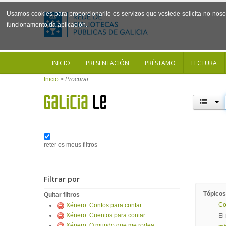
Usamos cookies para proporcionarlle os servizos que vostede solicita no noso 
funcionamento da aplicación.
INICIO
PRESENTACIÓN
PRÉSTAMO
LECTURA
Inicio
>
Procurar:
reter os meus filtros
Filtrar por
Tópicos
Quitar filtros
Co
Xénero: Contos para contar
Xénero: Cuentos para contar
El
Xénero: O mundo que me rodea