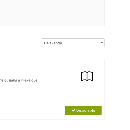
 lle gustaba a imaxe que
Dispoñible