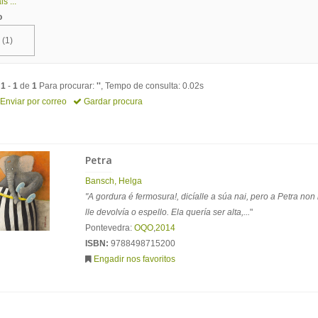
s ...
o
(1)
o
1
-
1
de
1
Para procurar:
''
, Tempo de consulta: 0.02s
Enviar por correo
Gardar procura
Petra
Bansch, Helga
"A gordura é fermosura!, dicíalle a súa nai, pero a Petra non
lle devolvía o espello. Ela quería ser alta,...
"
Pontevedra:
OQO
,
2014
ISBN:
9788498715200
Engadir nos favoritos