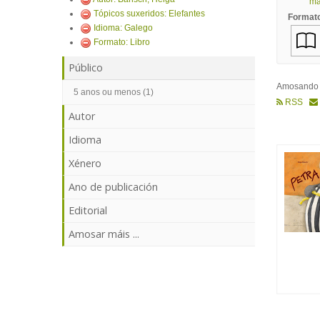
mái
Tópicos suxeridos: Elefantes
Format
Idioma: Galego
Formato: Libro
Público
Amosand
5 anos ou menos (1)
RSS
Autor
Idioma
Xénero
Ano de publicación
Editorial
Amosar máis ...