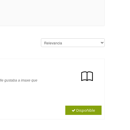
 lle gustaba a imaxe que
Dispoñible