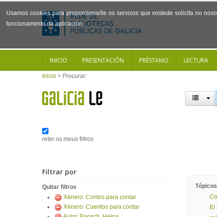
Usamos cookies para proporcionarlle os servizos que vostede solicita no noso 
funcionamento da aplicación.
INICIO
PRESENTACIÓN
PRÉSTAMO
LECTURA
Inicio
>
Procurar:
reter os meus filtros
Filtrar por
Tópicos
Quitar filtros
Co
Xénero: Contos para contar
Xénero: Cuentos para contar
El
Autor: Bansch, Helga