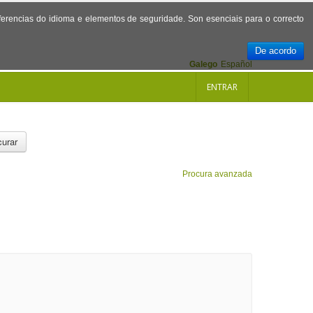
referencias do idioma e elementos de seguridade. Son esenciais para o correcto
De acordo
Galego
Español
ENTRAR
urar
Procura avanzada