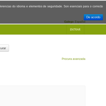
referencias do idioma e elementos de seguridade. Son esenciais para o correcto
De acordo
Galego
Español
ENTRAR
urar
Procura avanzada