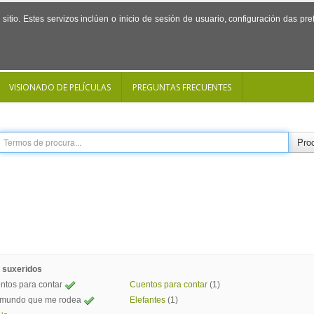
sitio. Estes servizos inclúen o inicio de sesión de usuario, configuración das p
VISIONADO DE PELÍCULAS
PREGUNTAS FRECUENTES
Proc
 suxeridos
ntos para contar
Cuentos para contar
(1)
 mundo que me rodea
Elefantes
(1)