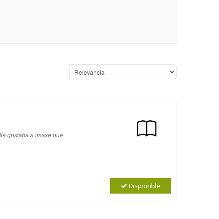
 lle gustaba a imaxe que
Dispoñible