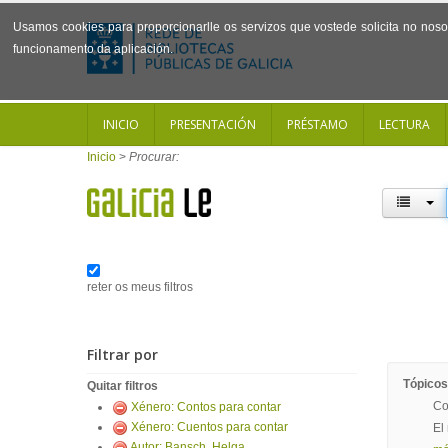
Usamos cookies para proporcionarlle os servizos que vostede solicita no noso 
funcionamento da aplicación.
INICIO
PRESENTACIÓN
PRÉSTAMO
LECTURA
Inicio
>
Procurar:
reter os meus filtros
Filtrar por
Tópicos
Quitar filtros
Co
Xénero: Contos para contar
Xénero: Cuentos para contar
El
Autor: Bansch, Helga