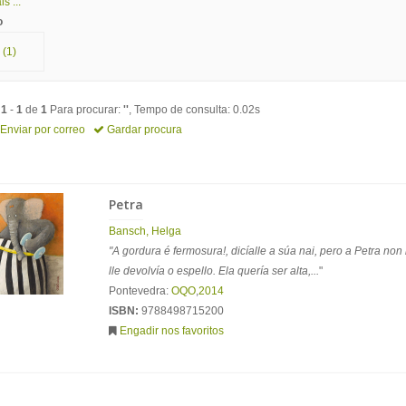
s ...
o
(1)
o
1
-
1
de
1
Para procurar:
''
, Tempo de consulta: 0.02s
Enviar por correo
Gardar procura
Petra
Bansch, Helga
"A gordura é fermosura!, dicíalle a súa nai, pero a Petra non
lle devolvía o espello. Ela quería ser alta,...
"
Pontevedra:
OQO
,
2014
ISBN:
9788498715200
Engadir nos favoritos