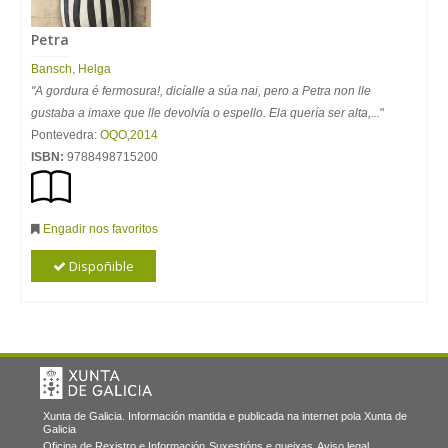
Petra
Bansch, Helga
"A gordura é fermosura!, dicíalle a súa nai, pero a Petra non lle
gustaba a imaxe que lle devolvía o espello. Ela quería ser alta,...
"
Pontevedra:
OQO
,
2014
ISBN:
9788498715200
Engadir nos favoritos
Dispoñible
Xunta de Galicia. Información mantida e publicada na internet pola Xunta de
Galicia
Oficina de Rexistro e Información
Suxestións e queixas
Aviso legal