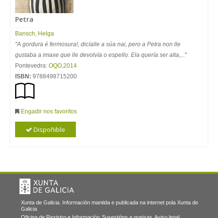
Petra
Bansch, Helga
"A gordura é fermosura!, dicíalle a súa nai, pero a Petra non lle
gustaba a imaxe que lle devolvía o espello. Ela quería ser alta,...
"
Pontevedra:
OQO
,
2014
ISBN:
9788498715200
Engadir nos favoritos
Dispoñible
Xunta de Galicia. Información mantida e publicada na internet pola Xunta de
Galicia
Oficina de Rexistro e Información
Suxestións e queixas
Aviso legal