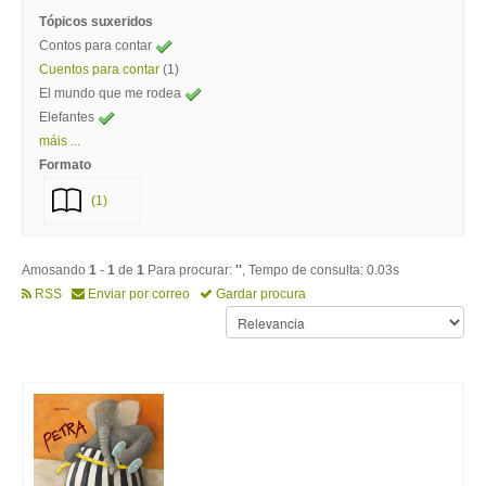
Tópicos suxeridos
Contos para contar
Cuentos para contar
(1)
El mundo que me rodea
Elefantes
máis ...
Formato
(1)
Amosando
1
-
1
de
1
Para procurar:
''
, Tempo de consulta: 0.03s
RSS
Enviar por correo
Gardar procura