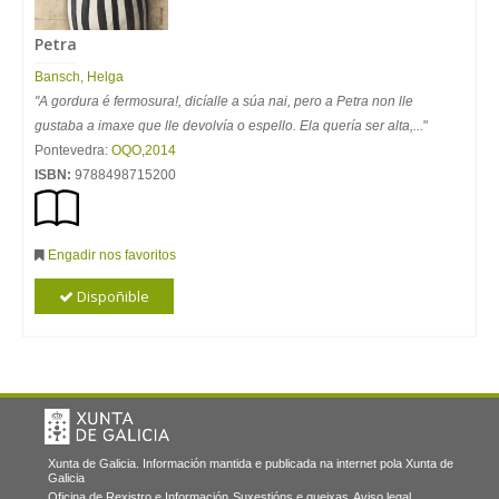
Petra
Bansch, Helga
"A gordura é fermosura!, dicíalle a súa nai, pero a Petra non lle
gustaba a imaxe que lle devolvía o espello. Ela quería ser alta,...
"
Pontevedra:
OQO
,
2014
ISBN:
9788498715200
Engadir nos favoritos
Dispoñible
Xunta de Galicia. Información mantida e publicada na internet pola Xunta de
Galicia
Oficina de Rexistro e Información
Suxestións e queixas
Aviso legal